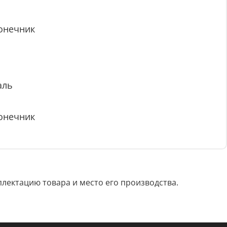
онечник
аль
онечник
лектацию товара и место его производства.