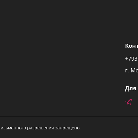
Кон
+793
г. М
Для 
 контента без письменного разрешения запрещ