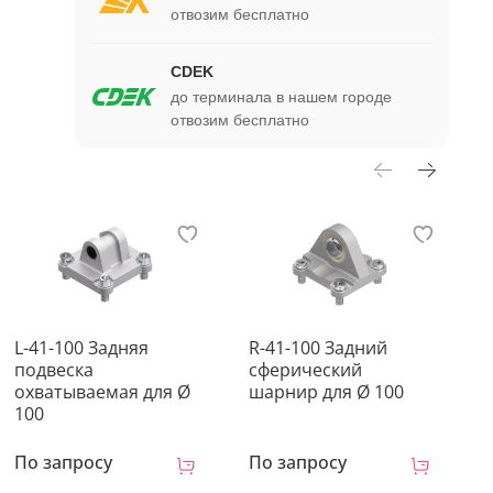
отвозим бесплатно
CDEK
до терминала в нашем городе
отвозим бесплатно
L-41-100 Задняя
R-41-100 Задний
D
подвеска
сферический
п
охватываемая для Ø
шарнир для Ø 100
д
100
По запросу
По запросу
П