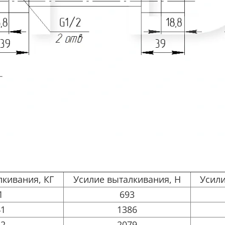
лкивания, КГ
Усилие выталкивания, Н
Усили
1
693
41
1386
12
2079