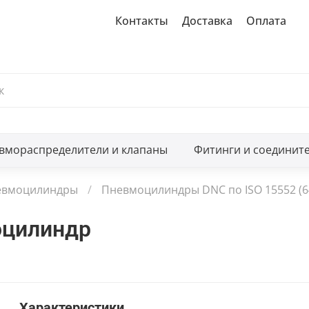
Контакты
Доставка
Оплата
вмораспределители и клапаны
Фитинги и соединит
евмоцилиндры
Пневмоцилиндры DNC по ISO 15552 (6
оцилиндр
Характеристики