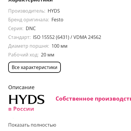
Производитель:
HYDS
Бренд оригинала:
Festo
Серия:
DNC
Стандарт:
ISO 15552 (6431) / VDMA 24562
Диаметр поршня:
100 мм
Рабочий ход:
20 мм
Все характеристики
Описание
Собственное производст
в России
Средний срок изготовления:
Показать полностью