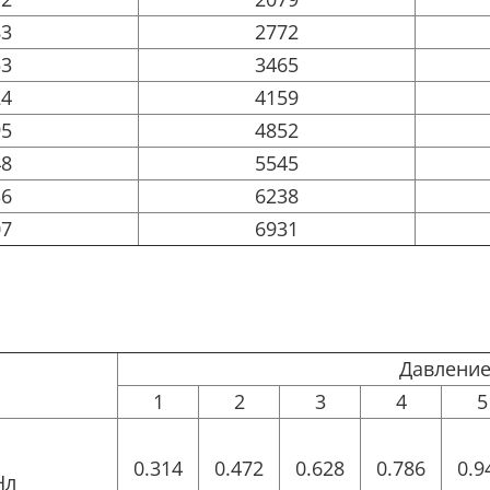
83
2772
53
3465
24
4159
95
4852
48
5545
36
6238
07
6931
Давление
1
2
3
4
5
0.314
0.472
0.628
0.786
0.9
Нл