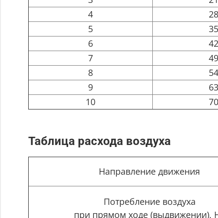
4
2
5
3
6
4
7
4
8
5
9
6
10
7
Таблица расхода воздуха
Направление движения
Потребление воздуха
при прямом ходе (выдвижении), 