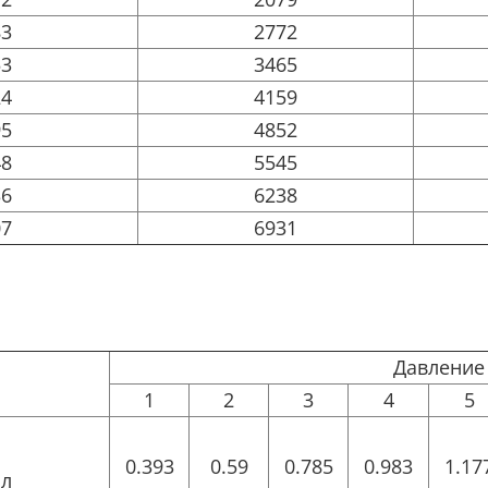
83
2772
53
3465
24
4159
95
4852
48
5545
36
6238
07
6931
Давление 
1
2
3
4
5
0.393
0.59
0.785
0.983
1.17
Нл