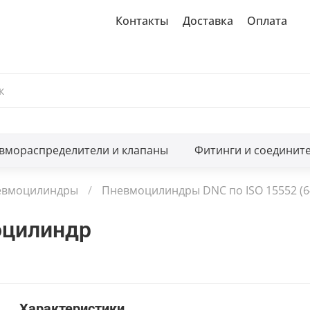
Контакты
Доставка
Оплата
вмораспределители и клапаны
Фитинги и соединит
евмоцилиндры
Пневмоцилиндры DNC по ISO 15552 (6
оцилиндр
Характеристики