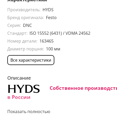
Производитель:
HYDS
Бренд оригинала:
Festo
Серия:
DNC
Стандарт:
ISO 15552 (6431) / VDMA 24562
Номер детали:
163465
Диаметр поршня:
100 мм
Все характеристики
Описание
Собственное производст
в России
Средний срок изготовления:
Показать полностью