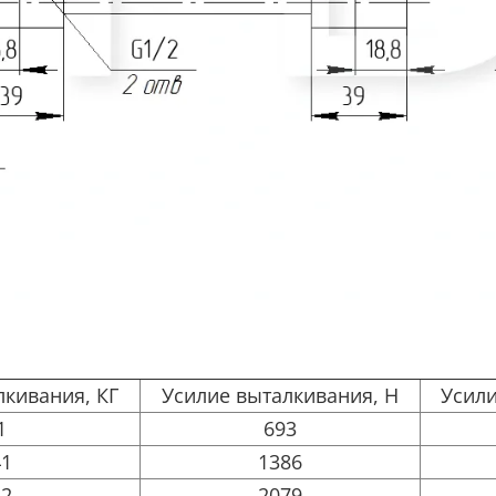
лкивания, КГ
Усилие выталкивания, Н
Усили
1
693
41
1386
12
2079