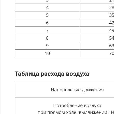
4
2
5
3
6
4
7
4
8
5
9
6
10
7
Таблица расхода воздуха
Направление движения
Потребление воздуха
при прямом ходе (выдвижении), 