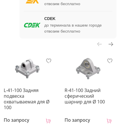
отвозим бесплатно
CDEK
до терминала в нашем городе
отвозим бесплатно
L-41-100 Задняя
R-41-100 Задний
D
подвеска
сферический
п
охватываемая для Ø
шарнир для Ø 100
д
100
По запросу
По запросу
П