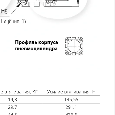
е втягивания, КГ
Усилие втягивания, Н
14,8
145,55
29,7
291,1
44,5
436,6