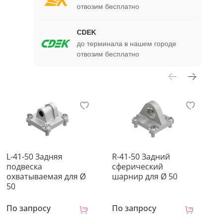
отвозим бесплатно
CDEK
до терминала в нашем городе
отвозим бесплатно
L-41-50 Задняя
R-41-50 Задний
D
подвеска
сферический
п
охватываемая для Ø
шарнир для Ø 50
д
50
По запросу
По запросу
П