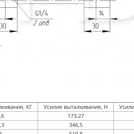
лкивания, КГ
Усилие выталкивания, Н
Усили
,6
173,27
,3
346,5
3
519,8