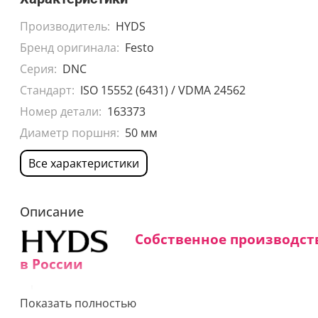
Производитель:
HYDS
Бренд оригинала:
Festo
Серия:
DNC
Стандарт:
ISO 15552 (6431) / VDMA 24562
Номер детали:
163373
Диаметр поршня:
50 мм
Все характеристики
Описание
Собственное производст
в России
Средний срок изготовления:
Показать полностью