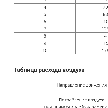
4
70
5
88
6
1
7
12
8
14
9
1
10
17
Таблица расхода воздуха
Направление движения
Потребление воздуха
при прямом ходе (выдвижении