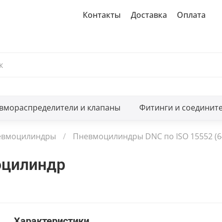
Контакты
Доставка
Оплата
вмораспределители и клапаны
Фитинги и соединит
евмоцилиндры
Пневмоцилиндры DNC по ISO 15552 (6
оцилиндр
Характеристики