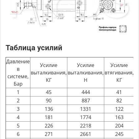
Таблица усилий
Давление
Усилие
Усилие
Усилие
в
выталкивания,
выталкивания,
втягивания,
в
системе,
КГ
Н
КГ
Бар
1
45
444
41
2
90
887
82
3
136
1331
122
4
181
1774
163
5
226
2218
204
6
271
2661
245