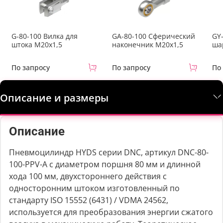
G-80-100 Вилка для
GA-80-100 Сферический
GY
штока M20x1,5
наконечник M20x1,5
ша
По запросу
По запросу
По
Описание и размеры
Описание
Пневмоцилиндр HYDS серии DNC, артикул DNC-80-
100-PPV-A с диаметром поршня 80 мм и длинной
хода 100 мм, двухстороннего действия с
односторонним штоком изготовленный по
стандарту ISO 15552 (6431) / VDMA 24562,
используется для преобразования энергии сжатого