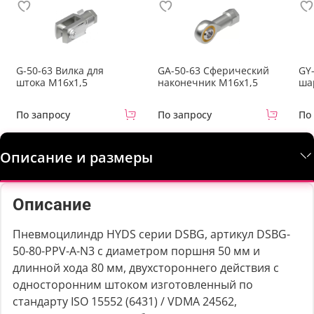
G-50-63 Вилка для
GA-50-63 Сферический
GY
штока M16x1,5
наконечник M16x1,5
ша
По запросу
По запросу
По
Описание и размеры
Описание
Пневмоцилиндр HYDS серии DSBG, артикул DSBG-
50-80-PPV-A-N3 с диаметром поршня 50 мм и
длинной хода 80 мм, двухстороннего действия с
односторонним штоком изготовленный по
стандарту ISO 15552 (6431) / VDMA 24562,