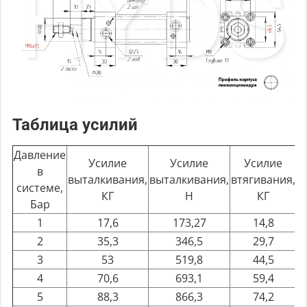
Таблица усилий
Давление
Усилие
Усилие
Усилие
в
выталкивания,
выталкивания,
втягивания,
в
системе,
КГ
Н
КГ
Бар
1
17,6
173,27
14,8
2
35,3
346,5
29,7
3
53
519,8
44,5
4
70,6
693,1
59,4
5
88,3
866,3
74,2