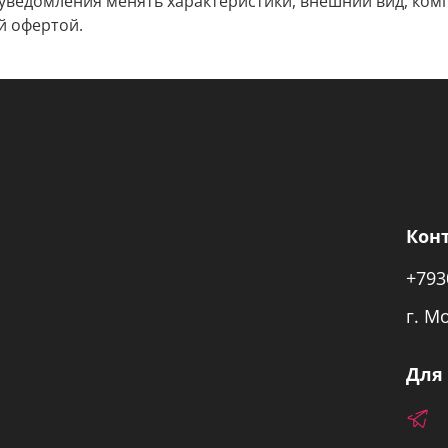
 уведомления менять характеристики, внешний вид, комп
й офертой.
Кон
+793
г. М
Для 