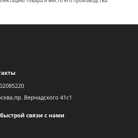
лектацию товара и место его производства.
такты
02085220
осква,пр. Вернадского 41с1
быстрой связи с нами