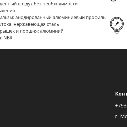
щенный воздух без необходимости
ыления
гильзы: анодированный алюминиевый профиль
тока: нержавеющая сталь
крышек и поршня: алюминий
: NBR
Кон
+793
г. М