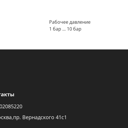
Рабочее давление
1 бар ... 10 бар
такты
02085220
осква,пр. Вернадского 41с1