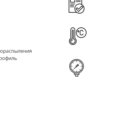
лораспыления
профиль