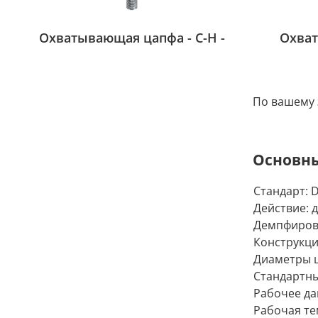
Охватывающая цапфа - С-H -
Охват
По вашему 
Основны
Стандарт: 
Действие: 
Демпфиров
Конструкци
Диаметры ц
Стандартный
Рабочее дав
Рабочая тем