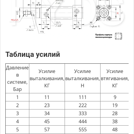
Таблица усилий
Давление
Усилие
Усилие
Усилие
в
выталкивания,
выталкивания,
втягивания,
в
системе,
КГ
Н
КГ
Бар
1
11
111
9
2
23
222
19
3
34
333
28
4
45
444
38
5
57
555
48