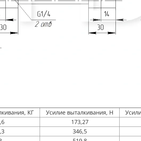
лкивания, КГ
Усилие выталкивания, Н
Усили
,6
173,27
,3
346,5
3
519,8