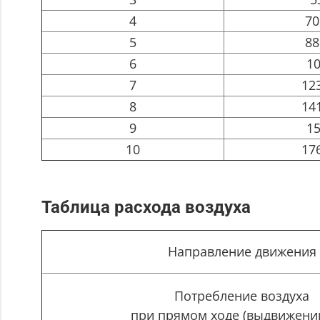
4
70
5
88
6
1
7
12
8
14
9
1
10
17
Таблица расхода воздуха
Направление движения
Потребление воздуха
при прямом ходе (выдвижении