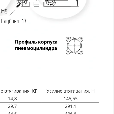
е втягивания, КГ
Усилие втягивания, Н
14,8
145,55
29,7
291,1
44,5
436,6