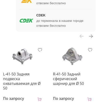
отвозим бесплатно
CDEK
до терминала в нашем городе
отвозим бесплатно
L-41-50 Задняя
R-41-50 Задний
D
подвеска
сферический
п
охватываемая для Ø
шарнир для Ø 50
д
50
По запросу
По запросу
П