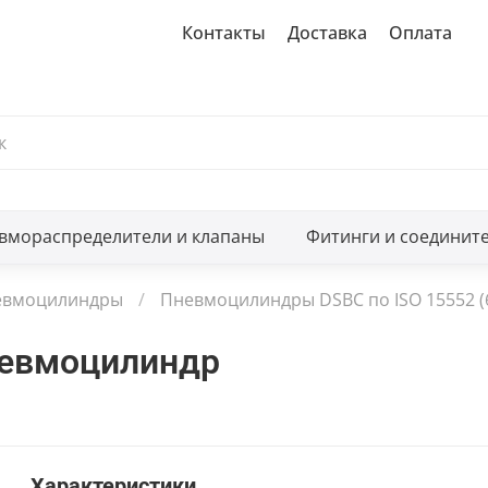
Контакты
Доставка
Оплата
вмораспределители и клапаны
Фитинги и соединит
евмоцилиндры
Пневмоцилиндры DSBC по ISO 15552 (
невмоцилиндр
Характеристики