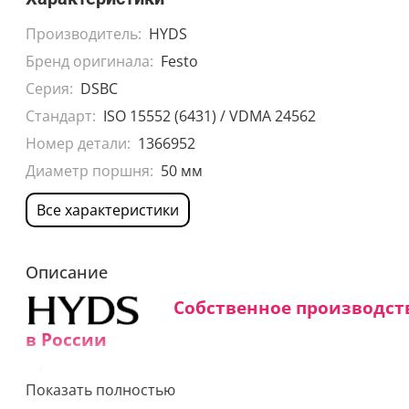
Производитель:
HYDS
Бренд оригинала:
Festo
Серия:
DSBC
Стандарт:
ISO 15552 (6431) / VDMA 24562
Номер детали:
1366952
Диаметр поршня:
50 мм
Все характеристики
Описание
Собственное производст
в России
Средний срок изготовления:
Показать полностью