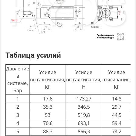
Таблица усилий
Давление
Усилие
Усилие
Усилие
в
выталкивания,
выталкивания,
втягивания,
в
системе,
КГ
Н
КГ
Бар
1
17,6
173,27
14,8
2
35,3
346,5
29,7
3
53
519,8
44,5
4
70,6
693,1
59,4
5
88,3
866,3
74,2