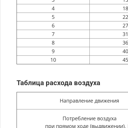
4
1
5
2
6
2
7
3
8
3
9
4
10
4
Таблица расхода воздуха
Направление движения
Потребление воздуха
при прямом ходе (выдвижении),