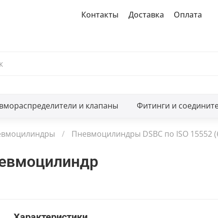
Контакты
Доставка
Оплата
вмораспределители и клапаны
Фитинги и соединит
евмоцилиндры
Пневмоцилиндры DSBC по ISO 15552 (
невмоцилиндр
Характеристики