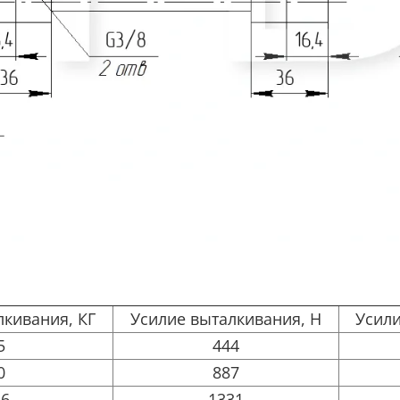
лкивания, КГ
Усилие выталкивания, Н
Усили
5
444
0
887
36
1331