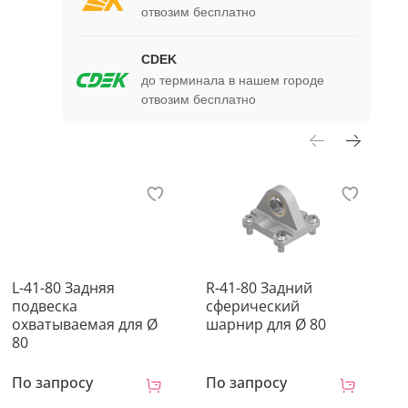
отвозим бесплатно
CDEK
до терминала в нашем городе
отвозим бесплатно
L-41-80 Задняя
R-41-80 Задний
D
подвеска
сферический
п
охватываемая для Ø
шарнир для Ø 80
д
80
По запросу
По запросу
П