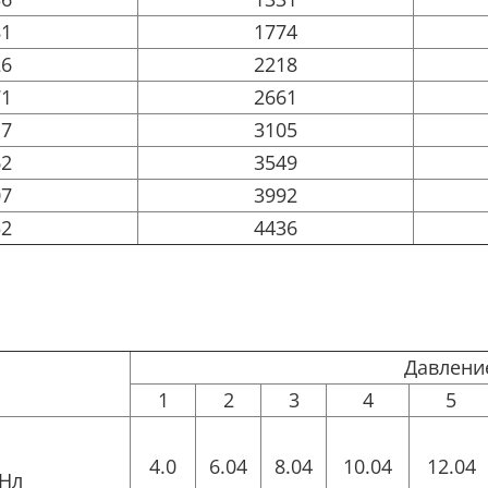
81
1774
26
2218
71
2661
17
3105
62
3549
07
3992
52
4436
Давление
1
2
3
4
5
4.0
6.04
8.04
10.04
12.04
 Нл