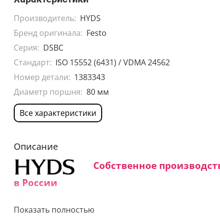
Производитель:
HYDS
Бренд оригинала:
Festo
Серия:
DSBC
Стандарт:
ISO 15552 (6431) / VDMA 24562
Номер детали:
1383343
Диаметр поршня:
80 мм
Все характеристики
Описание
Собственное производст
в России
Средний срок изготовления:
Показать полностью