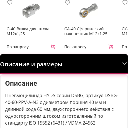
G-40 Вилка для штока
GA-40 Сферический
GY
M12x1,25
наконечник M12x1,25
М1
По запросу
По запросу
По
Описание и размеры
Описание
Пневмоцилиндр HYDS серии DSBG, артикул DSBG-
40-60-PPV-A-N3 с диаметром поршня 40 мм и
длинной хода 60 мм, двухстороннего действия с
односторонним штоком изготовленный по
стандарту ISO 15552 (6431) / VDMA 24562,