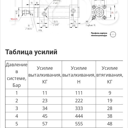
Таблица усилий
Давление
Усилие
Усилие
Усилие
в
выталкивания,
выталкивания,
втягивания,
в
системе,
КГ
Н
КГ
Бар
1
11
111
9
2
23
222
19
3
34
333
28
4
45
444
38
5
57
555
48