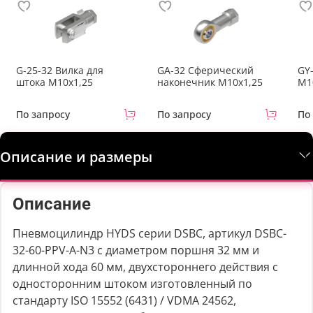
G-25-32 Вилка для
GA-32 Сферический
GY
штока M10x1,25
наконечник M10x1,25
М1
По запросу
По запросу
По
Описание и размеры
Описание
Пневмоцилиндр HYDS серии DSBC, артикул DSBC-
32-60-PPV-A-N3 с диаметром поршня 32 мм и
длинной хода 60 мм, двухстороннего действия с
односторонним штоком изготовленный по
стандарту ISO 15552 (6431) / VDMA 24562,