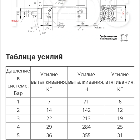
Таблица усилий
Давление
Усилие
Усилие
Усилие
в
выталкивания,
выталкивания,
втягивания,
в
системе,
КГ
Н
КГ
Бар
1
7
71
6
2
14
142
12
3
22
213
19
4
29
284
25
5
36
355
31