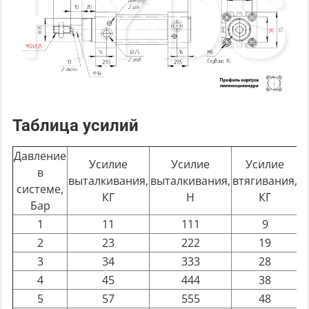
Таблица усилий
Давление
Усилие
Усилие
Усилие
в
выталкивания,
выталкивания,
втягивания,
в
системе,
КГ
Н
КГ
Бар
1
11
111
9
2
23
222
19
3
34
333
28
4
45
444
38
5
57
555
48