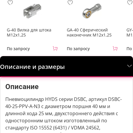
G-40 Вилка для штока
GA-40 Сферический
GY
M12x1,25
наконечник M12x1,25
М1
По запросу
По запросу
По
Описание и размеры
Описание
Пневмоцилиндр HYDS серии DSBC, артикул DSBC-
40-25-PPV-A-N3 с диаметром поршня 40 мм и
длинной хода 25 мм, двухстороннего действия с
односторонним штоком изготовленный по
стандарту ISO 15552 (6431) / VDMA 24562,