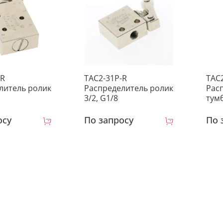
-R
TAC2-31P-R
TAC
литель ролик
Распределитель ролик
Рас
3/2, G1/8
тумб
осу
По запросу
По 