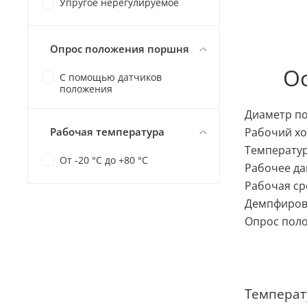
Упругое нерегулируемое
Опрос положения поршня
О
С помощью датчиков
положения
Диаметр п
Рабочий хо
Рабочая температура
Температу
От -20 °C до +80 °C
Рабочее да
Рабочая ср
Демпфиров
Опрос пол
Темпера