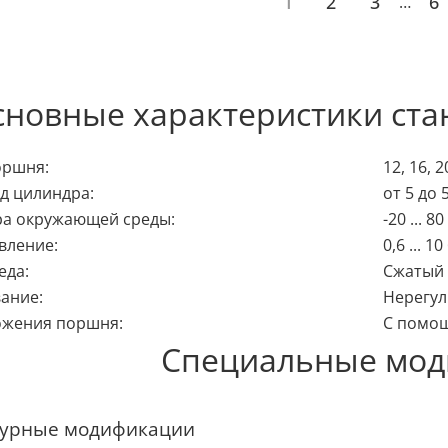
1
2
3
6
…
сновные характеристики ста
оршня:
12, 16, 2
д цилиндра:
от 5 до 
ра окружающей среды:
-20 ... 80
вление:
0,6 ... 1
еда:
Сжатый в
ание:
Нерегул
ожения поршня:
С помо
Специальные мо
турные модификации