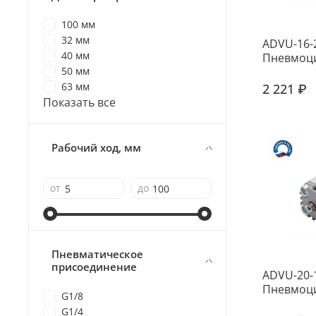
100 мм
32 мм
ADVU-16-
40 мм
Пневмоц
50 мм
63 мм
2 221 ₽
Показать все
Рабочий ход, мм
от
до
Пневматическое
присоединение
ADVU-20-
Пневмоц
G1/8
G1/4