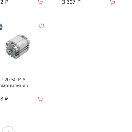
72 ₽
3 307 ₽
U-20-50-P-A
вмоцилиндр
78 ₽