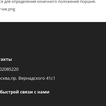
йся для определения конечного положения поршня.
такты
02085220
осква,пр. Вернадского 41с1
быстрой связи с нами