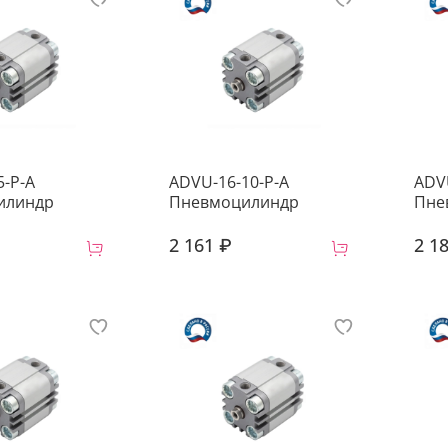
5-P-A
ADVU-16-10-P-A
ADV
илиндр
Пневмоцилиндр
Пне
2 161 ₽
2 1