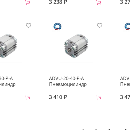
3 238 ₽
3 2
30-P-A
ADVU-20-40-P-A
ADV
илиндр
Пневмоцилиндр
Пне
3 410 ₽
3 4