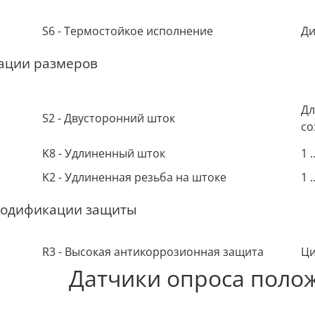
S6 - Термостойкое исполнение
Ди
ации размеров
Дл
S2 - Двусторонний шток
со
K8 - Удлиненный шток
1 
K2 - Удлиненная резьба на штоке
1 
модификации защиты
R3 - Высокая антикоррозионная защита
Ци
Датчики опроса поло