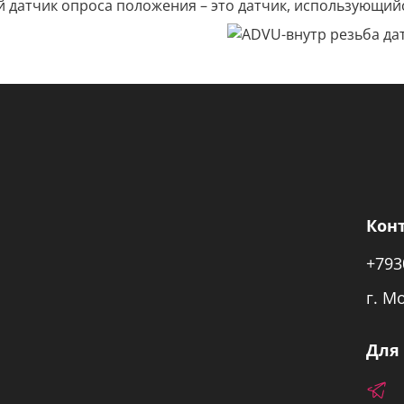
 датчик опроса положения – это датчик, использующи
Кон
+793
г. М
Для 